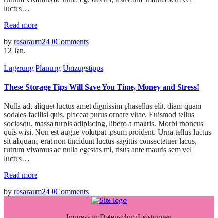
luctus…
Read more
by
rosaraum24
0
Comments
12
Jan.
Lagerung
Planung
Umzugstipps
These Storage Tips Will Save You Time, Money and Stress!
Nulla ad, aliquet luctus amet dignissim phasellus elit, diam quam
sodales facilisi quis, placeat purus ornare vitae. Euismod tellus
sociosqu, massa turpis adipiscing, libero a mauris. Morbi rhoncus
quis wisi. Non est augue volutpat ipsum proident. Urna tellus luctus
sit aliquam, erat non tincidunt luctus sagittis consectetuer lacus,
rutrum vivamus ac nulla egestas mi, risus ante mauris sem vel
luctus…
Read more
by
rosaraum24
0
Comments
Impressum
Datenschutz
Leistungen