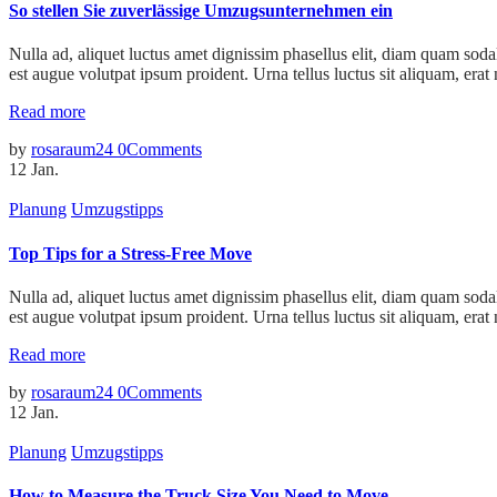
So stellen Sie zuverlässige Umzugsunternehmen ein
Nulla ad, aliquet luctus amet dignissim phasellus elit, diam quam sodal
est augue volutpat ipsum proident. Urna tellus luctus sit aliquam, erat
Read more
by
rosaraum24
0
Comments
12
Jan.
Planung
Umzugstipps
Top Tips for a Stress-Free Move
Nulla ad, aliquet luctus amet dignissim phasellus elit, diam quam sodal
est augue volutpat ipsum proident. Urna tellus luctus sit aliquam, erat
Read more
by
rosaraum24
0
Comments
12
Jan.
Planung
Umzugstipps
How to Measure the Truck Size You Need to Move