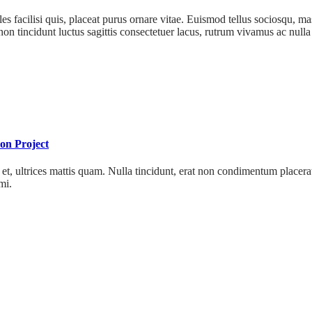
es facilisi quis, placeat purus ornare vitae. Euismod tellus sociosqu, m
 non tincidunt luctus sagittis consectetuer lacus, rutrum vivamus ac null
on Project
et, ultrices mattis quam. Nulla tincidunt, erat non condimentum placerat,
mi.