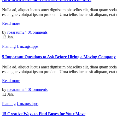
Nulla ad, aliquet luctus amet dignissim phasellus elit, diam quam sodal
est augue volutpat ipsum proident. Urna tellus luctus sit aliquam, erat
Read more
by
rosaraum24
0
Comments
12
Jan.
Planung
Umzugstipps
5 Important Questions to Ask Before Hiring a Moving Company
Nulla ad, aliquet luctus amet dignissim phasellus elit, diam quam sodal
est augue volutpat ipsum proident. Urna tellus luctus sit aliquam, erat
Read more
by
rosaraum24
0
Comments
12
Jan.
Planung
Umzugstipps
15 Creative Ways to Find Boxes for Your Move