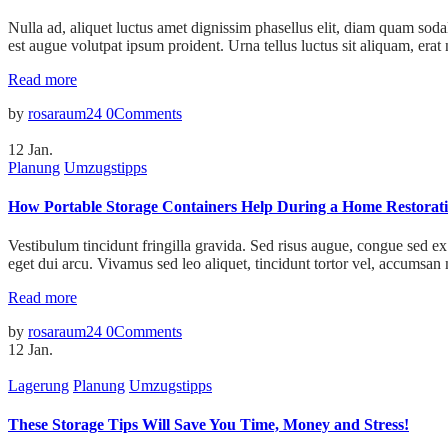
Nulla ad, aliquet luctus amet dignissim phasellus elit, diam quam sodal
est augue volutpat ipsum proident. Urna tellus luctus sit aliquam, erat
Read more
by
rosaraum24
0
Comments
12
Jan.
Planung
Umzugstipps
How Portable Storage Containers Help During a Home Restorati
Vestibulum tincidunt fringilla gravida. Sed risus augue, congue sed ex 
eget dui arcu. Vivamus sed leo aliquet, tincidunt tortor vel, accumsan 
Read more
by
rosaraum24
0
Comments
12
Jan.
Lagerung
Planung
Umzugstipps
These Storage Tips Will Save You Time, Money and Stress!